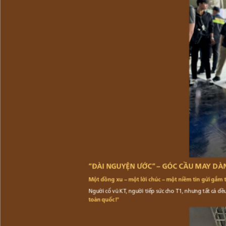
“ĐÀI NGUYỆN ƯỚC” – GÓC CẦU MAY DÀ
Một đồng xu – một lời chúc – một niềm tin gửi gắm 
Người cổ vũ KT, người tiếp sức cho T1, nhưng tất cả 
toàn quốc!"