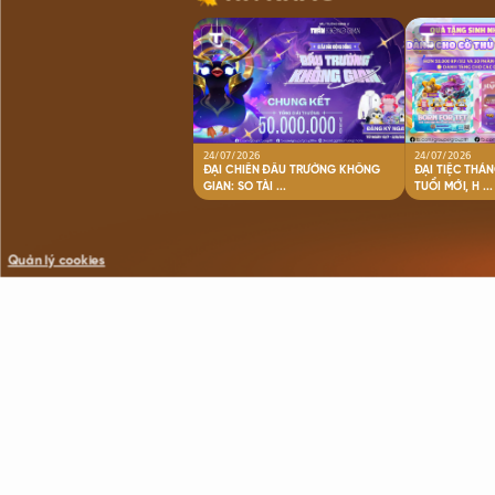
24/07/2026
24/07/2026
ĐẠI CHIẾN ĐẤU TRƯỜNG KHÔNG
ĐẠI TIỆC THÁ
GIAN: SO TÀI ...
TUỔI MỚI, H ...
Quản lý cookies
©Copyright © 2021 VNG. All Rights Reserved.
All trademarks referenced herein are the properties of their respecti