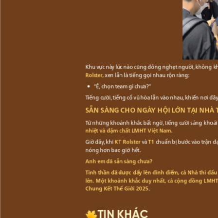
Khu vực này lúc nào cũng đông nghẹt người, không kh
Rolster,
xen lẫn là tiếng gọi nhau rộn ràng:
“Ê, chọn team gì chưa?”
Tiếng cười, tiếng cổ vũ hòa lẫn vào nhau, khiến nơi đâ
SẴN SÀNG CHO NGÀY HỘI LỚN TẠI NHÀ 
Từ những khoảnh khắc bất ngờ, tiếng cười sảng khoái
nhiệt và đậm chất LMHT Việt Nam.
Giờ đây, khi
KT Rolster
và
T1
chuẩn bị bước vào trận đạ
nóng hơn bao giờ hết.
Anh em đã sẵn sàng chưa?
Tinh thần đã được đẩy lên đỉnh điểm, cả Nhà thi đấ
lên. Một khoảnh khắc duy nhất, cả cộng đồng LMHT V
Chung Kết Thế Giới 2025
.
TIN KHÁC