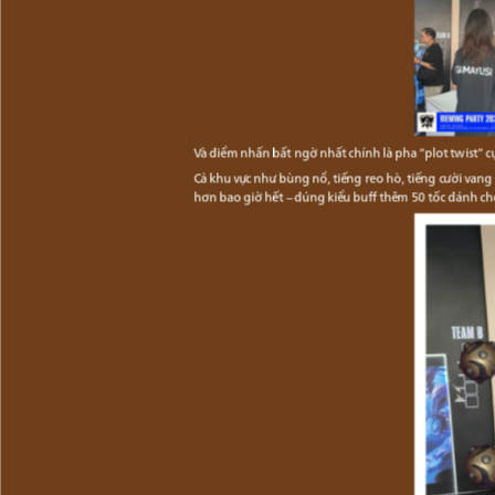
Và điểm nhấn bất ngờ nhất chính là pha “plot twist” 
Cả khu vực như bùng nổ, tiếng reo hò, tiếng cười vang
hơn bao giờ hết – đúng kiểu buff thêm 50 tốc đánh cho