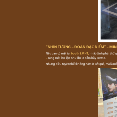
“NHÌN TƯỚNG – ĐOÁN ĐẶC ĐIỂM” – MI
Nếu bạn có mặt tại
booth LMHT,
nhất định phải thử q
–
cũng cười lăn lộn như khi lỡ dẫm bẫy Teemo.
Nhưng điều tuyệt nhất không nằm ở kết quả, mà là niề