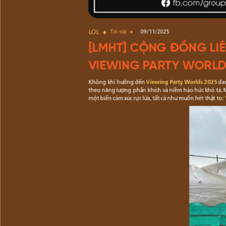
LOL
Tin tức
09/11/2025
[LMHT] CỘNG ĐỒNG LI
VIEWING PARTY WORLD
Không khí hướng đến
Viewing Party Worlds 2025
đan
theo năng lượng phấn khích và niềm háo hức khó tả. Mỗ
một biển cảm xúc rực lửa, tất cả như muốn hét thật to
: