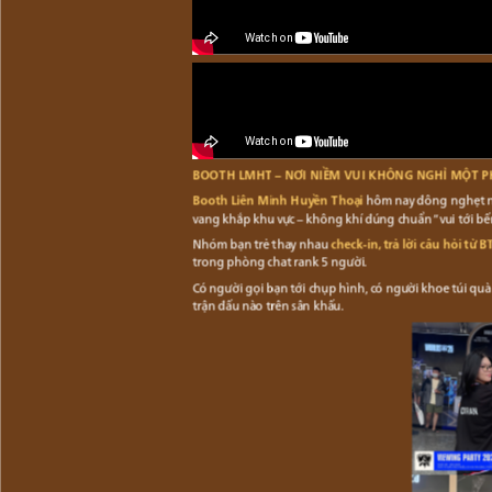
BOOTH LMHT – NƠI NIỀM VUI KHÔNG NGHỈ MỘT 
Booth Liên Minh Huyền Thoại
hôm nay đông nghẹt ngư
vang khắp khu vực – không khí đúng chuẩn “vui tới bế
Nhóm bạn trẻ thay nhau
check-in,
trả lời câu hỏi từ B
trong phòng chat rank 5 người.
Có người gọi bạn tới chụp hình, có người khoe túi qu
trận đấu nào trên sân khấu.