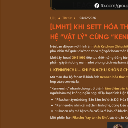
LOL
Tin tức
04/02/2026
[LMHT] KHI SETT HÓA 
HỆ “VẬT LÝ” CÙNG “K
Nếu bạn đã quen với hình ảnh
Ash Ketchum (Satoshi)
phải nhìn thế giới Pokémon theo một góc hoàn toàn 
Mới đây, họa sĩ
XHE1992
tiếp tục khiến cộng đồng bùng
phẩm gây ấn tượng mạnh nhờ phong cách vừa bám sát t
I. KENNENCHU – KHI PIKACHU KHÔNG CHỈ
Mở màn cho bộ fanart là hình ảnh
Kennen hóa thân 
hợp vừa quen vừa lạ.
“Kennenchu” nhanh chóng trở thành
tâm điểm bàn t
người hâm mộ không ngần ngại để lại loạt bình luận 
“Pikachu này mà dùng ‘Bão Sấm Sét’ chắc Đội Hỏa T
“Kennenchu nhìn cái mặt lém lỉnh ghê, đúng kiểu vừ
“Pikanen này mà bật chiêu cuối là cả bản đồ blacko
Một phiên bản
Pikachu “tay to não lớn”,
vừa chuẩn Ke