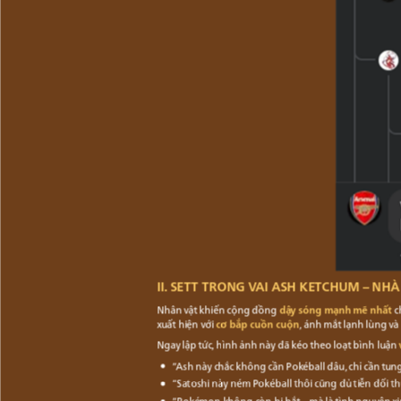
II. SETT TRONG VAI ASH KETCHUM – NH
Nhân vật khiến cộng đồng
dậy sóng mạnh mẽ nhất
c
xuất hiện với
cơ bắp cuồn cuộn
, ánh mắt lạnh lùng v
Ngay lập tức, hình ảnh này đã kéo theo loạt bình luận
“Ash này chắc không cần Pokéball đâu, chỉ cần tun
“Satoshi này ném Pokéball thôi cũng đủ tiễn đối th