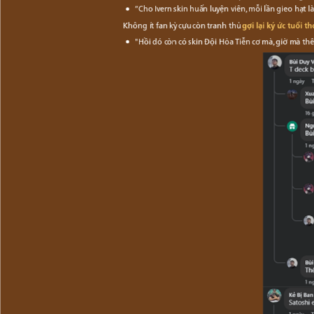
“Cho Ivern skin huấn luyện viên, mỗi lần gieo hạt l
Không ít fan kỳ cựu còn tranh thủ
gợi lại ký ức tuổi th
"Hồi đó còn có skin Đội Hỏa Tiễn cơ mà, giờ mà t