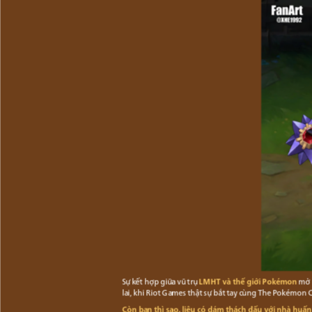
Sự kết hợp giữa vũ trụ
LMHT và thế giới Pokémon
mở r
lai, khi Riot Games thật sự bắt tay cùng The Pokémon
Còn bạn thì sao, liệu có dám thách đấu với nhà huấn