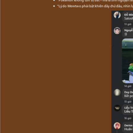
“Pokémon không còn bị bắt – mà là tình nguyện xi
“Lý do Mewtwo phải bật khiên đây chứ đâu, nhìn lực 