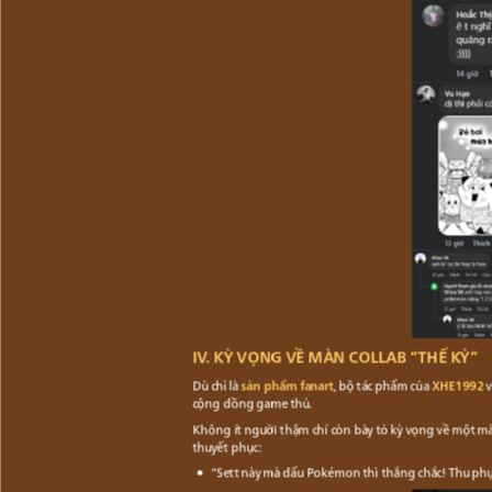
IV. KỲ VỌNG VỀ MÀN COLLAB “THẾ KỶ”
Dù chỉ là
sản phẩm fanart
, bộ tác phẩm của
XHE1992
v
cộng đồng game thủ.
Không ít người thậm chí còn bày tỏ kỳ vọng về một 
thuyết phục:
“Sett này mà đấu Pokémon thì thắng chắc! Thu ph