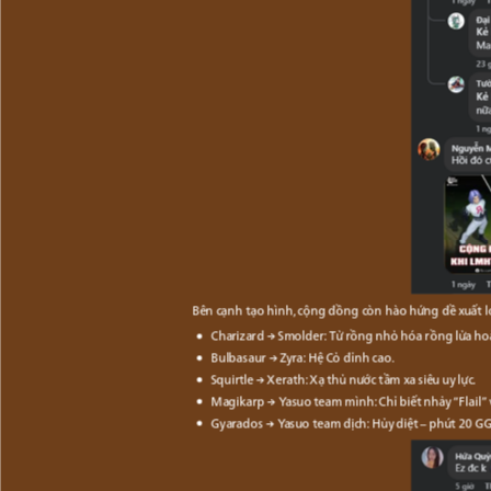
Bên cạnh tạo hình, cộng đồng còn hào hứng đề xuất lo
Charizard → Smolder: Từ rồng nhỏ hóa rồng lửa ho
Bulbasaur → Zyra: Hệ Cỏ đỉnh cao.
Squirtle → Xerath: Xạ thủ nước tầm xa siêu uy lực.
Magikarp → Yasuo team mình: Chỉ biết nhảy “Flail”
Gyarados → Yasuo team địch: Hủy diệt – phút 20 GG