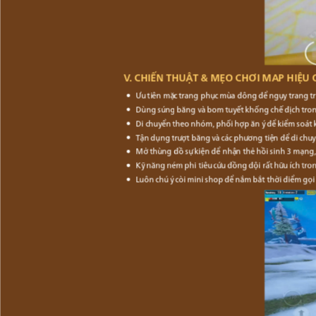
V. CHIẾN THUẬT & MẸO CHƠI MAP HIỆU
Ưu tiên mặc trang phục mùa đông để ngụy trang trê
Dùng súng băng và bom tuyết khống chế địch trong 
Di chuyển theo nhóm, phối hợp ăn ý để kiểm soát k
Tận dụng trượt băng và các phương tiện để di chuy
Mở thùng đồ sự kiện để nhận thẻ hồi sinh 3 mạng, 
Kỹ năng ném phi tiêu cứu đồng đội rất hữu ích tr
Luôn chú ý còi mini shop để nắm bắt thời điểm gọi 