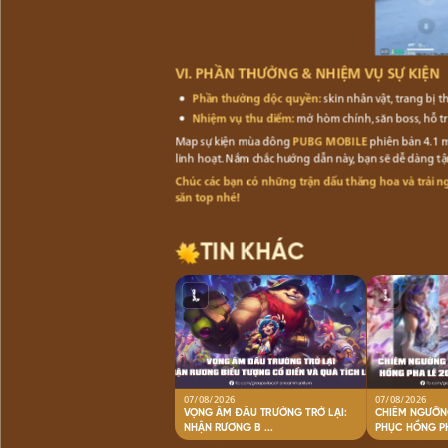
VI. PHẦN THƯỞNG & NHIỆM VỤ SỰ KIỆN
Phần thưởng độc quyền:
skin nhân vật, trang bị 
Nhiệm vụ thu điểm:
mở hòm chính, săn boss, hỗ trợ
Map sự kiện mùa đông
PUBG MOBILE
phiên bản 4.1 m
linh hoạt. Nắm chắc hướng dẫn này, bạn sẽ dễ dàng tậ
Chúc các bạn có những trận đấu thăng hoa và trải n
săn top nhé
!
TIN KHÁC
07/08/2026
07/08/2026
VỌNG ÂM ĐẤU TRƯỜNG TRỞ LẠI:
CHIÊM NGƯỠN
NHẬN RƯƠNG B ...