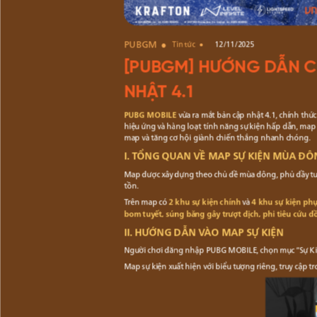
PUBGM
Tin tức
12/11/2025
[PUBGM] HƯỚNG DẪN CH
NHẬT 4.1
PUBG MOBILE
vừa ra mắt bản cập nhật 4.1, chính th
hiệu ứng và hàng loạt tính năng sự kiện hấp dẫn, map
map và tăng cơ hội giành chiến thắng nhanh chóng.
I. TỔNG QUAN VỀ MAP SỰ KIỆN MÙA ĐÔ
Map được xây dựng theo chủ đề mùa đông, phủ đầy tuyế
tồn.
Trên map có
2 khu sự kiện chính
và
4 khu sự kiện ph
bom tuyết, súng băng gây trượt địch, phi tiêu cứu đ
II. HƯỚNG DẪN VÀO MAP SỰ KIỆN
Người chơi đăng nhập PUBG MOBILE, chọn mục “Sự Kiện
Map sự kiện xuất hiện với biểu tượng riêng, truy cập 