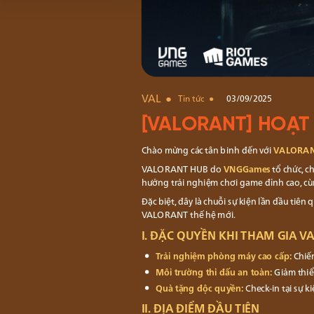
VAL
Tin tức
03/09/2025
[VALORANT] HOẠT
Chào mừng các tân binh đến với
VALORAN
VALORANT HUB do
VNGGames
tổ chức, c
hưởng trải nghiệm chơi game đỉnh cao, cùn
Đặc biệt, đây là chuỗi sự kiện lần đầu tiê
VALORANT thế hệ mới.
I. ĐẶC QUYỀN KHI THAM GIA 
Trải nghiệm phòng máy cao cấp:
Chiến
Môi trường thi đấu an toàn:
Giảm thiể
Quà tặng độc quyền:
Check-in tại sự 
II. ĐỊA ĐIỂM ĐẦU TIÊN