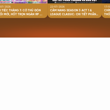
/07/2026
22/07/2026
17/0
I TIỆC THÁNG 7: CỜ THỦ ĐÓN
CẨM NANG SEASON 3 ACT 1 &
CHÍ
TUỔI MỚI, HỐT TRỌN NGÀN RP ...
LEAGUE CLASSIC: CHI TIẾT PHẦN
THỐ
...
of their respective owners.