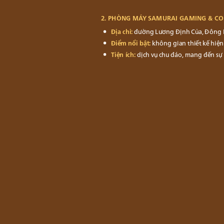
2. PHÒNG MÁY SAMURAI GAMING & CO
Địa chỉ:
đường Lương Định Của, Đông H
Điểm nổi bật:
không gian thiết kế hiện
Tiện ích:
dịch vụ chu đáo, mang đến sự t