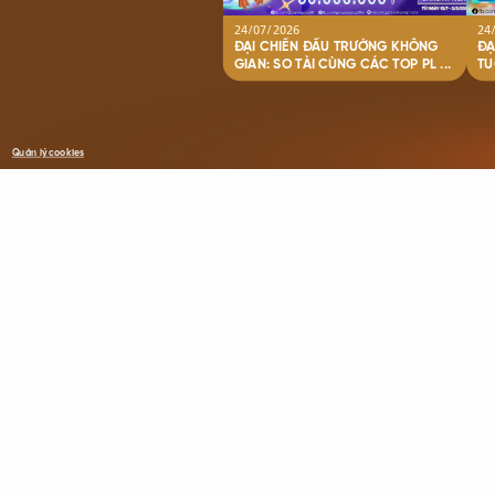
24/07/2026
24
ĐẠI CHIẾN ĐẤU TRƯỜNG KHÔNG
ĐẠ
GIAN: SO TÀI CÙNG CÁC TOP PL ...
Quản lý cookies
©Copyright © 2021 VNG. All Rights Reserved.
All trademarks referenced herein are the properties 