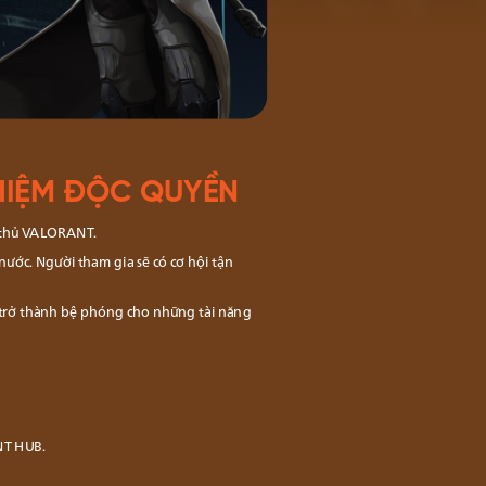
HIỆM ĐỘC QUYỀN
 thủ VALORANT.
ước. Người tham gia sẽ có cơ hội tận
và trở thành bệ phóng cho những tài năng
NT HUB.