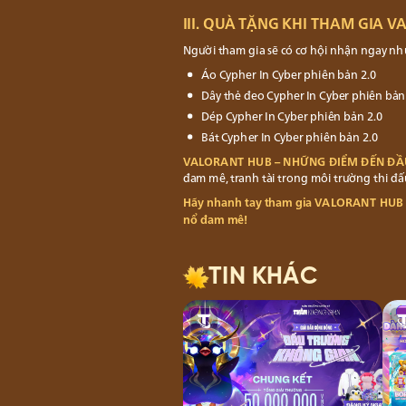
III. QUÀ TẶNG KHI THAM GIA 
Người tham gia sẽ có cơ hội nhận ngay nh
Áo Cypher In Cyber phiên bản 2.0
Dây thẻ đeo Cypher In Cyber phiên bản
Dép Cypher In Cyber phiên bản 2.0
Bát Cypher In Cyber phiên bản 2.0
VALORANT HUB – NHỮNG ĐIỂM ĐẾN ĐẦ
đam mê, tranh tài trong môi trường thi đấ
Hãy nhanh tay tham gia VALORANT HUB 
nổ đam mê!
TIN KHÁC