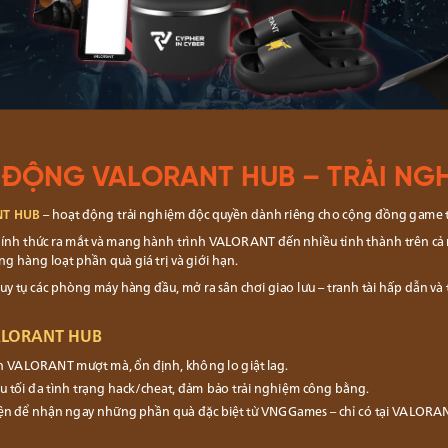
 ĐỘNG VALORANT HUB – TRẢI NG
T HUB
– hoạt động trải nghiệm độc quyền dành riêng cho cộng đồng game
hính thức ra mắt và mang hành trình VALORANT đến nhiều tỉnh thành trên cả n
g hàng loạt phần quà giá trị và giới hạn.
n quy tụ các phòng máy hàng đầu, mở ra sân chơi giao lưu – tranh tài hấp dẫn 
VALORANT HUB
 VALORANT mượt mà, ổn định, không lo giật lag.
u tối đa tình trạng hack/cheat, đảm bảo trải nghiệm công bằng.
kiện để nhận ngay những phần quà đặc biệt từ VNGGames – chỉ có tại VALORA