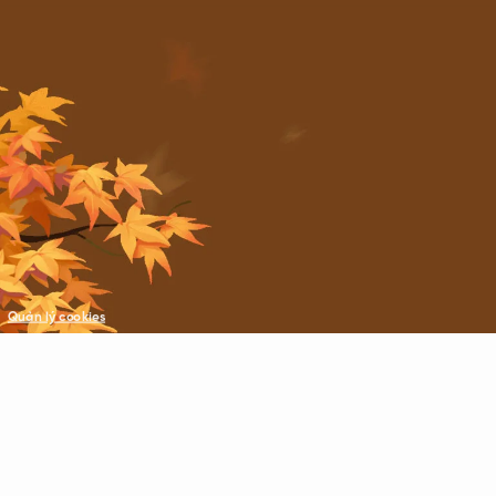
Quản lý cookies
©Copyright © 2021 VNG. All Rights Reserved.
All trademarks referenced herein are the properties of their respecti