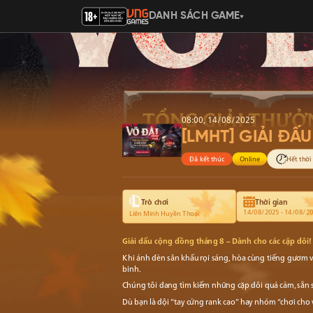
DANH SÁCH GAME
08:00, 14/08/2025
[LMHT] GIẢI ĐẤ
Đã kết thúc
Online
Hết thời
Trò chơi
Thời gian
14/08/2025 - 14/08/2
Liên Minh Huyền Thoại
Giải đấu cộng đồng tháng 8 – Dành cho các cặp đôi!
Khi ánh đèn sân khấu rọi sáng, hòa cùng tiếng gươm v
binh.
Chúng tôi đang tìm kiếm những cặp đôi quả cảm, sẵn 
Dù bạn là đội “tay cứng rank cao” hay nhóm “chơi cho