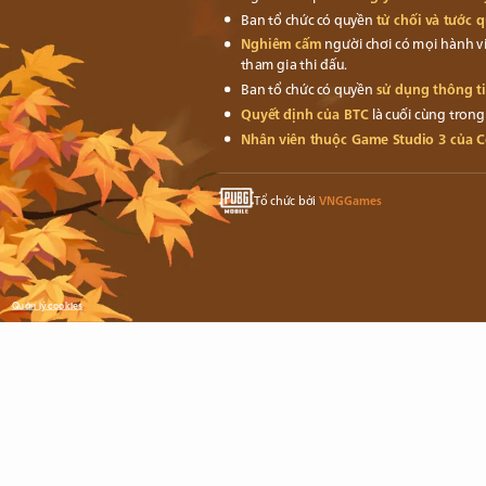
Ban tổ chức có quyền
từ chối và tước 
Nghiêm cấm
người chơi có mọi hành vi 
tham gia thi đấu.
Ban tổ chức có quyền
sử dụng thông ti
Quyết định của BTC
là cuối cùng trong
Nhân viên thuộc Game Studio 3 của 
Tổ chức bởi
VNGGames
Quản lý cookies
©Copyright © 2021 VNG. All Rights Reserved.
All trademarks referenced herein are the properties 