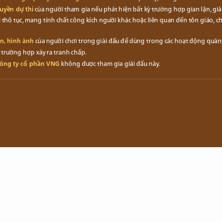
quyền dự thi
của người tham gia nếu phát hiện bất kỳ trường hợp gian lận, giả
thô tục, mang tính chất công kích người khác hoặc liên quan đến tôn giáo, ch
n, hình ảnh
của người chơi trong giải đấu để dùng trong các hoạt động quảng
 trường hợp xảy ra tranh chấp.
Công ty cổ phần VNG
không được tham gia giải đấu này.
of their respective owners.