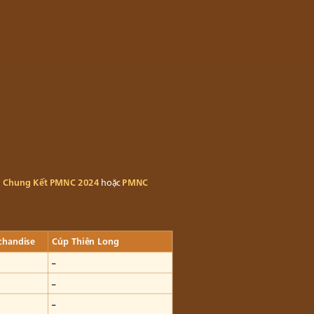
 Chung Kết PMNC 2024
hoặc
PMNC
chandise
Cúp Thiên Long
–
–
–