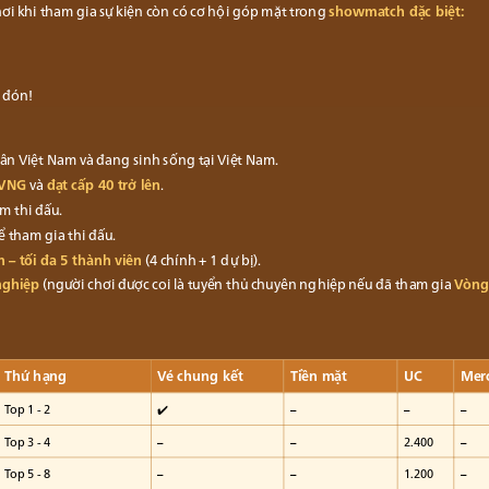
ơi khi tham gia sự kiện còn có cơ hội góp mặt trong
showmatch đặc biệt:
 đón!
dân Việt Nam và đang sinh sống tại Việt Nam.
 VNG
và
đạt cấp 40 trở lên
.
ểm thi đấu.
 tham gia thi đấu.
n – tối đa 5 thành viên
(4 chính + 1 dự bị).
nghiệp
(người chơi được coi là tuyển thủ chuyên nghiệp nếu đã tham gia
Vòng
Thứ hạng
Vé chung kết
Tiền mặt
UC
Mer
Top 1 - 2
✔️
–
–
–
Top 3 - 4
–
–
2.400
–
Top 5 - 8
–
–
1.200
–