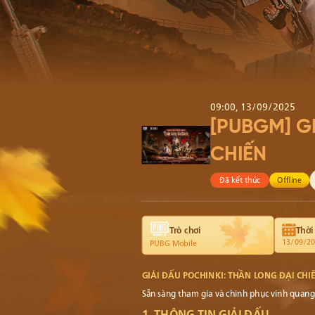
09:00, 13/09/2025
[PUBGM] G
CHIẾN
Đã kết thúc
Offline
Trò chơi
Thời
13/09/20
PUBG Mobile
GIẢI ĐẤU POCHINKI: THẦN LONG ĐẠI CHI
Sẵn sàng tham gia và chinh phục vinh quan
1. THÔNG TIN GIẢI ĐẤU