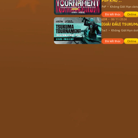
PVP KHU ...
PvP
Không Giới Hạn slots
Đã kết thúc
Online
LOR
08/11/2024
[GIẢI ĐẤU] TSUKU
1vs1
Không Giới Hạn slot
Đã kết thúc
Online