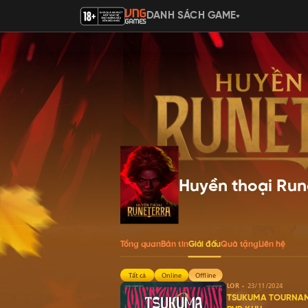
DANH SÁCH GAME
Huyền thoại Run
Tổng quan
Bản tin
Giải đấu
Quà tặng
Liên hệ
Tất cả
Online
Offline
LOR
23/11/2024
TSUKUMA TOURNAME